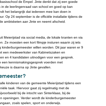
p basisschool de Empel. Jinte denkt dat zij een goede
is in de leerlingenraad van school en goed op kan
dt het belangrijk dat iedereen mee kan doen in
ur. Op 24 september is de officiële installatie tijdens de
de ambtsketen aan Jinte en neemt afscheid.
 Meierijstad via social media, de lokale kranten en via
n. Ze moesten een kort filmpje insturen waarin zij iets
g kinderburgemeester willen worden. Dit jaar waren er 9
met een medewerkster van Kabinetszaken en
en en 4 kandidaten uitnodigen voor een gesprek.
 die een kennismakingsgesprek voerden met
keuze is daarna op Jinte gevallen.
gemeester?
lle kinderen van de gemeente Meierijstad tijdens een
ële taak. Hiervoor gaat zij regelmatig met de
oorbeeld bij de intocht van Sinterklaas, bij de
en openingen. Verder wordt de kinderburgemeester
ngaan, zoals spelen, sport en onderwijs.