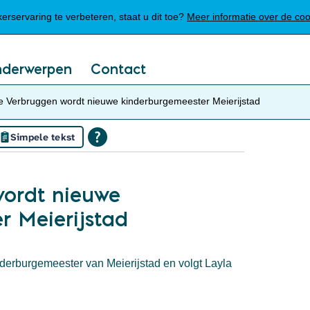
Mijn Meierijstad
rservaring te verbeteren, staat u dit toe?
Meer informatie over de co
nderwerpen
Contact
te Verbruggen wordt nieuwe kinderburgemeester Meierijstad
Simpele tekst
wordt nieuwe
r Meierijstad
derburgemeester van Meierijstad en volgt Layla