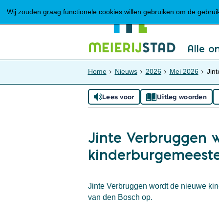
Wij zouden graag functionele cookies willen gebruiken om de gebruike
Alle o
Home
Nieuws
2026
Mei 2026
Jin
Lees voor
Uitleg woorden
Jinte Verbruggen 
kinderburgemeeste
Jinte Verbruggen wordt de nieuwe kin
van den Bosch op.