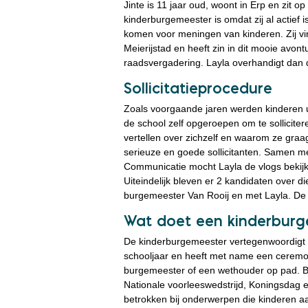
Jinte is 11 jaar oud, woont in Erp en zit o
kinderburgemeester is omdat zij al actief 
komen voor meningen van kinderen. Zij vin
Meierijstad en heeft zin in dit mooie avontu
raadsvergadering. Layla overhandigt dan 
Sollicitatieprocedure
Zoals voorgaande jaren werden kinderen uit
de school zelf opgeroepen om te sollicitere
vertellen over zichzelf en waarom ze graa
serieuze en goede sollicitanten. Samen 
Communicatie mocht Layla de vlogs bekijk
Uiteindelijk bleven er 2 kandidaten over
burgemeester Van Rooij en met Layla. De 
Wat doet een kinderbur
De kinderburgemeester vertegenwoordigt a
schooljaar en heeft met name een ceremoni
burgemeester of een wethouder op pad. Bijv
Nationale voorleeswedstrijd, Koningsdag 
betrokken bij onderwerpen die kinderen aa