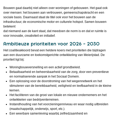
Bouwen gaat daarbij niet alleen over woningen of gebouwen. Het gaat ook
over mensen: het bouwen aan vertrouwen, gemeenschapskracht en een
sociale basis. Daarnaast staat de titel ook voor het bouwen aan de
infrastructuur, de economische motor en culturele hotspot. Samen bouwen
betekent
dat niemand aan de kant staat, dat meedoen de norm is en dat er ruimte is
voor innovatie, creativiteit en initiatief.
Ambitieuze prioriteiten voor 2026 – 2030
Het coalitieakkoord bevat een heldere koers met prioriteiten die bijdragen
aan een duurzame en toekomstgerichte ontwikkeling van Meierijstad. De
prioriteit ligt bij:
Woningbouwversnelling en een actief grondbeleid.
Betaalbaarheid en beheersbaarheid van de zorg, door een preventieve
en normaliserende aanpak in het Sociaal Domein.
Een oplossing voor de doorstroming van het wegennetwerk en het
stimuleren van de bereikbaarheid, veiligheid en leefbaarheid in de kleine
kernen.
Het faciliteren van de groei van lokale en nieuwe ondernemers en het
ontwikkelen van bedrijventerreinen.
Instandhouding van het voorzieningenniveau en waar nodig uitbreiden
(maatschappelijk, onderwijs, sport, etc.).
Een weerbare samenleving waarbij zelfredzaamheid en