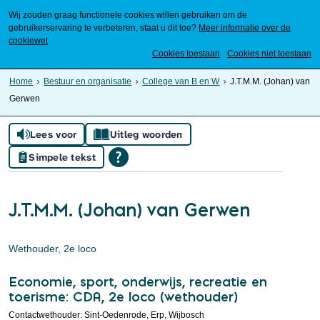
Wij zouden graag functionele cookies willen gebruiken om de
gebruikerservaring te verbeteren, staat u dit toe?
Meer informatie over de
cookiewet
Mijn Meierijstad
Cookies toestaan
Cookies niet toestaan
Home
Bestuur en organisatie
College van B en W
J.T.M.M. (Johan) van
Gerwen
Lees voor
Uitleg woorden
Simpele tekst
J.T.M.M. (Johan) van Gerwen
Wethouder, 2e loco
Economie, sport, onderwijs, recreatie en
toerisme: CDA, 2e loco (wethouder)
Contactwethouder: Sint-Oedenrode, Erp, Wijbosch