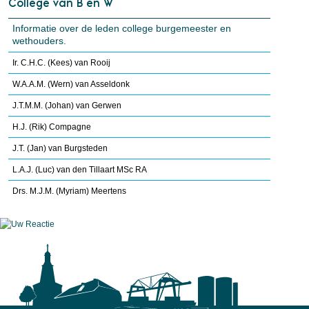
College van B en W
Informatie over de leden college burgemeester en
wethouders.
Ir. C.H.C. (Kees) van Rooij
W.A.A.M. (Wern) van Asseldonk
J.T.M.M. (Johan) van Gerwen
H.J. (Rik) Compagne
J.T. (Jan) van Burgsteden
L.A.J. (Luc) van den Tillaart MSc RA
Drs. M.J.M. (Myriam) Meertens