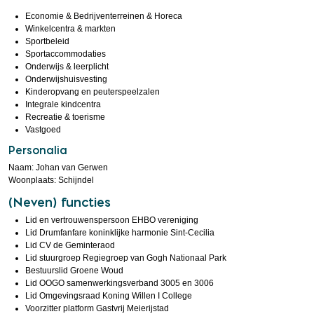
Economie & Bedrijventerreinen & Horeca
Winkelcentra & markten
Sportbeleid
Sportaccommodaties
Onderwijs & leerplicht
Onderwijshuisvesting
Kinderopvang en peuterspeelzalen
Integrale kindcentra
Recreatie & toerisme
Vastgoed
Personalia
Naam: Johan van Gerwen
Woonplaats: Schijndel
(Neven) functies
Lid en vertrouwenspersoon EHBO vereniging
Lid Drumfanfare koninklijke harmonie Sint-Cecilia
Lid CV de Geminteraod
Lid stuurgroep Regiegroep van Gogh Nationaal Park
Bestuurslid Groene Woud
Lid OOGO samenwerkingsverband 3005 en 3006
Lid Omgevingsraad Koning Willen I College
Voorzitter platform Gastvrij Meierijstad