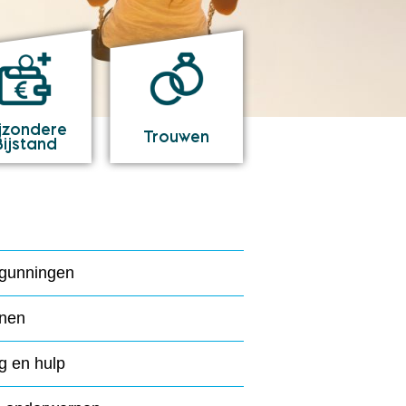
jzondere
Trouwen
Bijstand
gunningen
nen
g en hulp