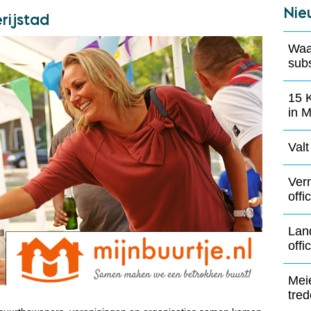
Nie
rijstad
Waa
subs
15 
in M
Valt
Ver
offi
Lan
offi
Mei
tre