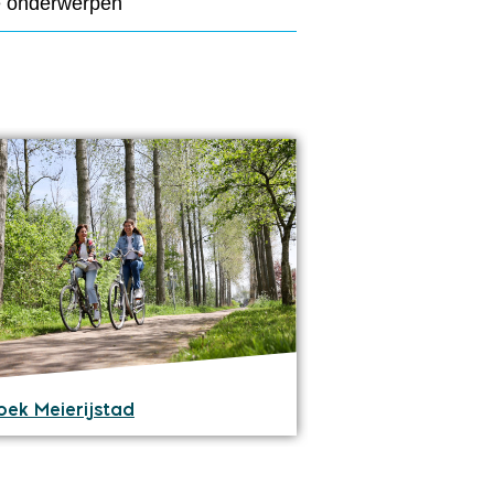
e onderwerpen
oek Meierijstad