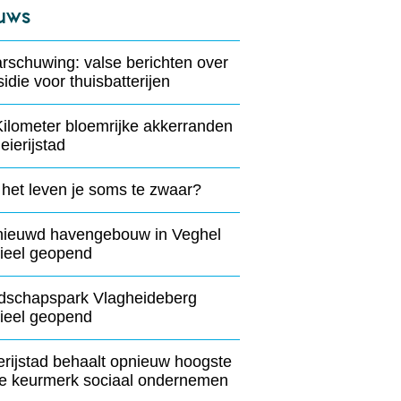
uws
rschuwing: valse berichten over
idie voor thuisbatterijen
Kilometer bloemrijke akkerranden
eierijstad
 het leven je soms te zwaar?
nieuwd havengebouw in Veghel
cieel geopend
dschapspark Vlagheideberg
cieel geopend
erijstad behaalt opnieuw hoogste
de keurmerk sociaal ondernemen