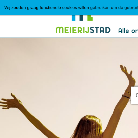
Wij zouden graag functionele cookies willen gebruiken om de gebruike
Alle o