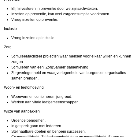
Blijf investeren in preventie door welzijnsactiviteiten.
Inzetten op preventie, kan veel zorgconsumptie voorkomen.
Vroeg inzetten op preventie.
Inclusie
Vroeg inzetten op inclusie.
Zorg
Stimuleer/faciliteer projecten waar mensen voor elkaar willen en kunnen
zorgen.
Stimuleren van een ‘ZorgSamen’ samenleving.
Zorgverlegenheid en vraagverlegenheid van burgers en organisaties
samen brengen.
Woon- en leefomgeving
Woonvormen combineren, jong-oud.
Werken aan vitale leefgemeenschappen.
Wijze van aanpakken
Urgentie benoemen.
In gesprek gaan met iedereen.
Stel haalbare doelen en benoem successen.
Gezamenlijkheid. Zelfredzaamheid door gezamenlijkheid. Sturen op