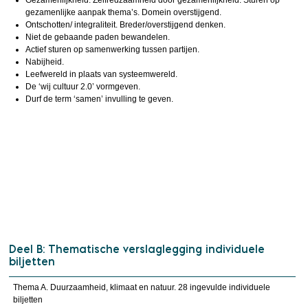
gezamenlijke aanpak thema’s. Domein overstijgend.
Ontschotten/ integraliteit. Breder/overstijgend denken.
Niet de gebaande paden bewandelen.
Actief sturen op samenwerking tussen partijen.
Nabijheid.
Leefwereld in plaats van systeemwereld.
De ‘wij cultuur 2.0’ vormgeven.
Durf de term ‘samen’ invulling te geven.
Deel B: Thematische verslaglegging individuele
biljetten
Thema A. Duurzaamheid, klimaat en natuur. 28 ingevulde individuele
biljetten