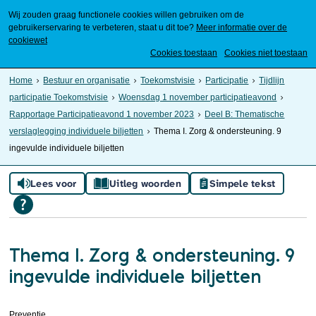
Wij zouden graag functionele cookies willen gebruiken om de
gebruikerservaring te verbeteren, staat u dit toe?
Meer informatie over de
cookiewet
Mijn Meierijstad
Cookies toestaan
Cookies niet toestaan
Home
Bestuur en organisatie
Toekomstvisie
Participatie
Tijdlijn
participatie Toekomstvisie
Woensdag 1 november participatieavond
Rapportage Participatieavond 1 november 2023
Deel B: Thematische
verslaglegging individuele biljetten
Thema I. Zorg & ondersteuning. 9
ingevulde individuele biljetten
Lees voor
Uitleg woorden
Simpele tekst
Thema I. Zorg & ondersteuning. 9
ingevulde individuele biljetten
Preventie