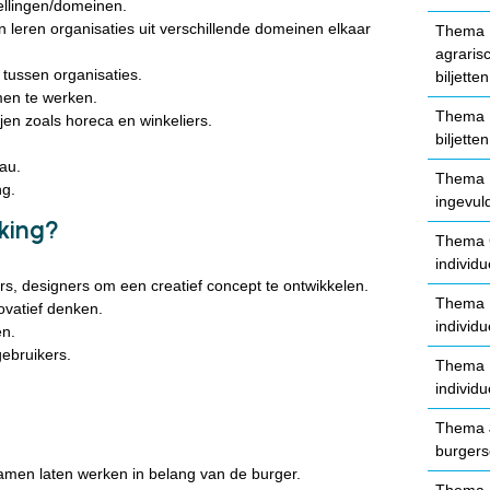
tellingen/domeinen.
 leren organisaties uit verschillende domeinen elkaar
Thema D
agraris
tussen organisaties.
biljetten
en te werken.
Thema E
jen zoals horeca en winkeliers.
biljetten
au.
Thema F
g.
ingevuld
king?
Thema G
individu
ars, designers om een creatief concept te ontwikkelen.
Thema H
ovatief denken.
individu
en.
ebruikers.
Thema I
individu
Thema J
burgers
 samen laten werken in belang van de burger.
Thema K