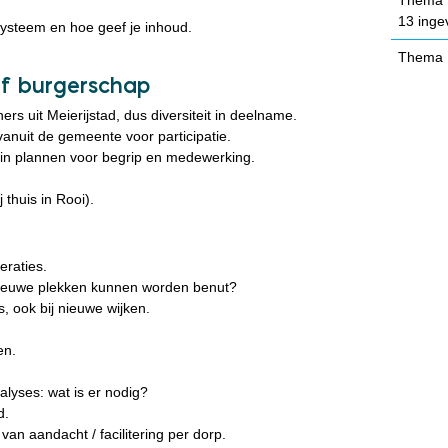
13 ingev
systeem en hoe geef je inhoud.
Thema L.
ef burgerschap
rs uit Meierijstad, dus diversiteit in deelname.
vanuit de gemeente voor participatie.
 in plannen voor begrip en medewerking.
 thuis in Rooi).
eraties.
e nieuwe plekken kunnen worden benut?
s, ook bij nieuwe wijken.
en.
alyses: wat is er nodig?
d.
an aandacht / facilitering per dorp.