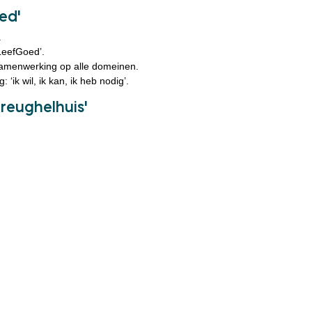
oed’
.
‘LeefGoed’.
samenwerking op alle domeinen.
‘ik wil, ik kan, ik heb nodig’.
reughelhuis’