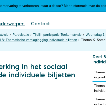
Mijn Meierijstad
rservaring te verbeteren, staat u dit toe?
Meer informatie over de co
nderwerpen
Contact
tvisie
Participatie
Tijdlijn participatie Toekomstvisie
Woensdag 1 n
 B: Thematische verslaglegging individuele biljetten
Thema K. Samenw
Simpele tekst
Deel B
indivi
king in het sociaal
Thema A
e individuele biljetten
ingevuld
Thema B
individu
Thema C
individu