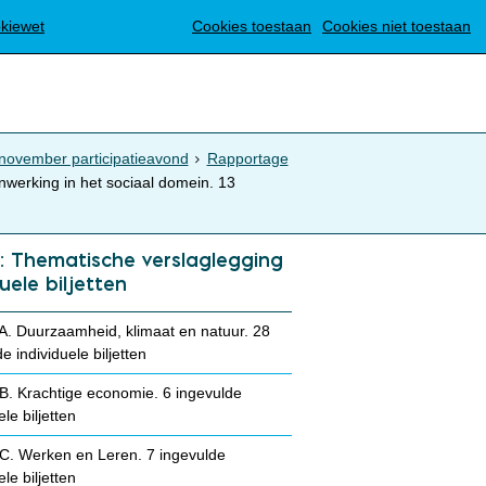
Translate
okiewet
Cookies toestaan
Cookies niet toestaan
ovember participatieavond
Rapportage
erking in het sociaal domein. 13
: Thematische verslaglegging
duele biljetten
. Duurzaamheid, klimaat en natuur. 28
e individuele biljetten
. Krachtige economie. 6 ingevulde
ele biljetten
. Werken en Leren. 7 ingevulde
ele biljetten