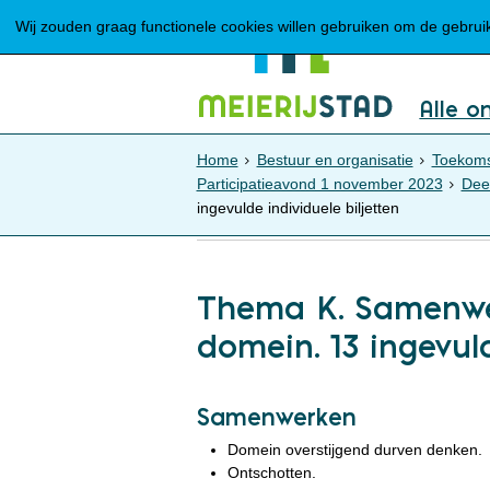
Wij zouden graag functionele cookies willen gebruiken om de gebruike
Alle o
Home
Bestuur en organisatie
Toekoms
Participatieavond 1 november 2023
Deel
ingevulde individuele biljetten
Lees voor
Uitleg woorden
Thema K. Samenwer
domein. 13 ingevuld
Samenwerken
Domein overstijgend durven denken.
Ontschotten.