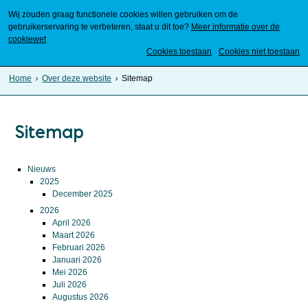
Wij zouden graag functionele cookies willen gebruiken om de
gebruikerservaring te verbeteren, staat u dit toe?
Meer informatie over de
cookiewet
Mijn Meierijstad
Cookies toestaan
Cookies niet toestaan
Home
Over deze website
Sitemap
Sitemap
Nieuws
2025
December 2025
2026
April 2026
Maart 2026
Februari 2026
Januari 2026
Mei 2026
Juli 2026
Augustus 2026