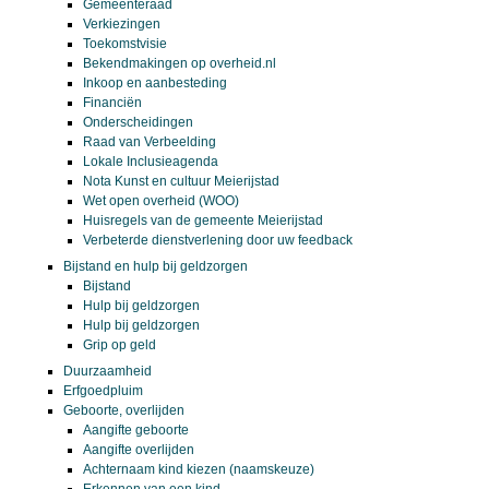
Gemeenteraad
Verkiezingen
Toekomstvisie
Bekendmakingen op overheid.nl
Inkoop en aanbesteding
Financiën
Onderscheidingen
Raad van Verbeelding
Lokale Inclusieagenda
Nota Kunst en cultuur Meierijstad
Wet open overheid (WOO)
Huisregels van de gemeente Meierijstad
Verbeterde dienstverlening door uw feedback
Bijstand en hulp bij geldzorgen
Bijstand
Hulp bij geldzorgen
Hulp bij geldzorgen
Grip op geld
Duurzaamheid
Erfgoedpluim
Geboorte, overlijden
Aangifte geboorte
Aangifte overlijden
Achternaam kind kiezen (naamskeuze)
Erkennen van een kind