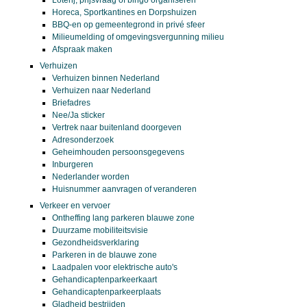
Horeca, Sportkantines en Dorpshuizen
BBQ-en op gemeentegrond in privé sfeer
Milieumelding of omgevingsvergunning milieu
Afspraak maken
Verhuizen
Verhuizen binnen Nederland
Verhuizen naar Nederland
Briefadres
Nee/Ja sticker
Vertrek naar buitenland doorgeven
Adresonderzoek
Geheimhouden persoonsgegevens
Inburgeren
Nederlander worden
Huisnummer aanvragen of veranderen
Verkeer en vervoer
Ontheffing lang parkeren blauwe zone
Duurzame mobiliteitsvisie
Gezondheidsverklaring
Parkeren in de blauwe zone
Laadpalen voor elektrische auto's
Gehandicaptenparkeerkaart
Gehandicaptenparkeerplaats
Gladheid bestrijden