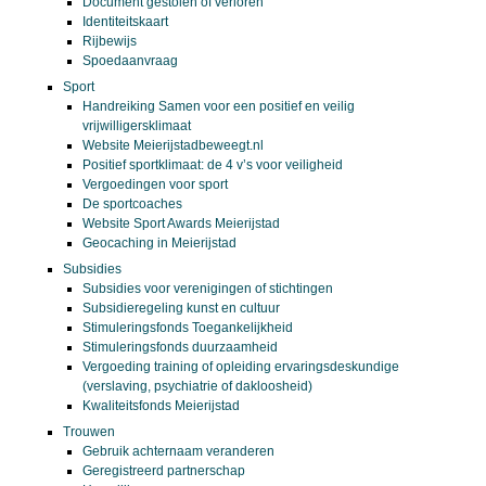
Document gestolen of verloren
Identiteitskaart
Rijbewijs
Spoedaanvraag
Sport
Handreiking Samen voor een positief en veilig
vrijwilligersklimaat
Website Meierijstadbeweegt.nl
Positief sportklimaat: de 4 v’s voor veiligheid
Vergoedingen voor sport
De sportcoaches
Website Sport Awards Meierijstad
Geocaching in Meierijstad
Subsidies
Subsidies voor verenigingen of stichtingen
Subsidieregeling kunst en cultuur
Stimuleringsfonds Toegankelijkheid
Stimuleringsfonds duurzaamheid
Vergoeding training of opleiding ervaringsdeskundige
(verslaving, psychiatrie of dakloosheid)
Kwaliteitsfonds Meierijstad
Trouwen
Gebruik achternaam veranderen
Geregistreerd partnerschap