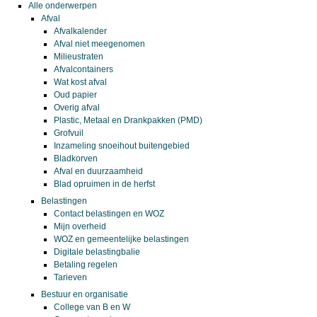
Alle onderwerpen
Afval
Afvalkalender
Afval niet meegenomen
Milieustraten
Afvalcontainers
Wat kost afval
Oud papier
Overig afval
Plastic, Metaal en Drankpakken (PMD)
Grofvuil
Inzameling snoeihout buitengebied
Bladkorven
Afval en duurzaamheid
Blad opruimen in de herfst
Belastingen
Contact belastingen en WOZ
Mijn overheid
WOZ en gemeentelijke belastingen
Digitale belastingbalie
Betaling regelen
Tarieven
Bestuur en organisatie
College van B en W