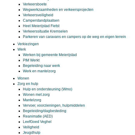
Verkeersboete
Wegwerkzaamheden en verkeersprojecten
Verkeersveiligheid
Camperstandplaatsen
Heel Meierijstad Fietst
Verkeerssituatie Kremselen
Parkeren van caravans en campers op de weg en eigen terrein
Verkiezingen
Werk
Werken bij gemeente Meierijstad
PIM Werkt
Begeleiding naar werk
Werk en mantelzorg
Wonen
Zorg en hulp
Hulp en ondersteuning (Wmo)
Wonen met zorg
Mantelzorg
Vervoer, voorzieningen, hulpmiddelen
Begeleiding/dagbesteding
Reanimatie (AED)
LeefGoed Veghel
Veiligheid
Jeugdhulp