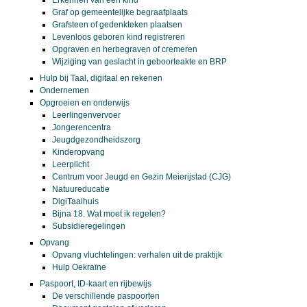
Graf op gemeentelijke begraafplaats
Grafsteen of gedenkteken plaatsen
Levenloos geboren kind registreren
Opgraven en herbegraven of cremeren
Wijziging van geslacht in geboorteakte en BRP
Hulp bij Taal, digitaal en rekenen
Ondernemen
Opgroeien en onderwijs
Leerlingenvervoer
Jongerencentra
Jeugdgezondheidszorg
Kinderopvang
Leerplicht
Centrum voor Jeugd en Gezin Meierijstad (CJG)
Natuureducatie
DigiTaalhuis
Bijna 18. Wat moet ik regelen?
Subsidieregelingen
Opvang
Opvang vluchtelingen: verhalen uit de praktijk
Hulp Oekraïne
Paspoort, ID-kaart en rijbewijs
De verschillende paspoorten