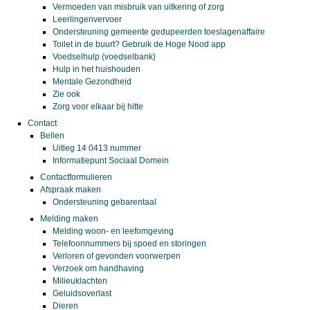
Vermoeden van misbruik van uitkering of zorg
Leerlingenvervoer
Ondersteuning gemeente gedupeerden toeslagenaffaire
Toilet in de buurt? Gebruik de Hoge Nood app
Voedselhulp (voedselbank)
Hulp in het huishouden
Mentale Gezondheid
Zie ook
Zorg voor elkaar bij hitte
Contact
Bellen
Uitleg 14 0413 nummer
Informatiepunt Sociaal Domein
Contactformulieren
Afspraak maken
Ondersteuning gebarentaal
Melding maken
Melding woon- en leefomgeving
Telefoonnummers bij spoed en storingen
Verloren of gevonden voorwerpen
Verzoek om handhaving
Milieuklachten
Geluidsoverlast
Dieren