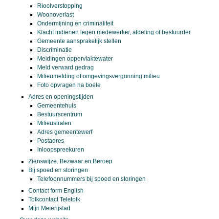
Rioolverstopping
Woonoverlast
Ondermijning en criminaliteit
Klacht indienen tegen medewerker, afdeling of bestuurder
Gemeente aansprakelijk stellen
Discriminatie
Meldingen oppervlaktewater
Meld verward gedrag
Milieumelding of omgevingsvergunning milieu
Foto opvragen na boete
Adres en openingstijden
Gemeentehuis
Bestuurscentrum
Milieustraten
Adres gemeentewerf
Postadres
Inloopspreekuren
Zienswijze, Bezwaar en Beroep
Bij spoed en storingen
Telefoonnummers bij spoed en storingen
Contact form English
Tolkcontact Teletolk
Mijn Meierijstad