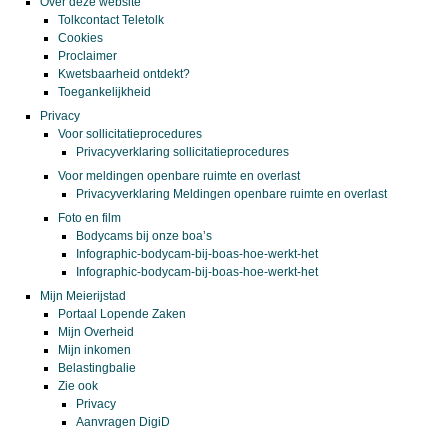
Over deze website
Tolkcontact Teletolk
Cookies
Proclaimer
Kwetsbaarheid ontdekt?
Toegankelijkheid
Privacy
Voor sollicitatieprocedures
Privacyverklaring sollicitatieprocedures
Voor meldingen openbare ruimte en overlast
Privacyverklaring Meldingen openbare ruimte en overlast
Foto en film
Bodycams bij onze boa’s
Infographic-bodycam-bij-boas-hoe-werkt-het
Infographic-bodycam-bij-boas-hoe-werkt-het
Mijn Meierijstad
Portaal Lopende Zaken
Mijn Overheid
Mijn inkomen
Belastingbalie
Zie ook
Privacy
Aanvragen DigiD