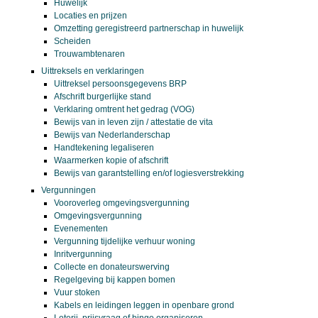
Huwelijk
Locaties en prijzen
Omzetting geregistreerd partnerschap in huwelijk
Scheiden
Trouwambtenaren
Uittreksels en verklaringen
Uittreksel persoonsgegevens BRP
Afschrift burgerlijke stand
Verklaring omtrent het gedrag (VOG)
Bewijs van in leven zijn / attestatie de vita
Bewijs van Nederlanderschap
Handtekening legaliseren
Waarmerken kopie of afschrift
Bewijs van garantstelling en/of logiesverstrekking
Vergunningen
Vooroverleg omgevingsvergunning
Omgevingsvergunning
Evenementen
Vergunning tijdelijke verhuur woning
Inritvergunning
Collecte en donateurswerving
Regelgeving bij kappen bomen
Vuur stoken
Kabels en leidingen leggen in openbare grond
Loterij, prijsvraag of bingo organiseren